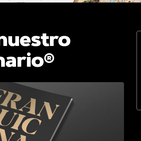
nuestro
nario®